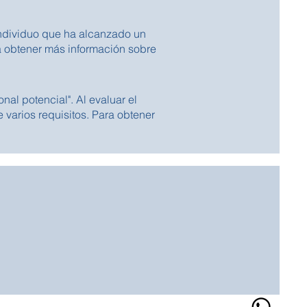
ndividuo que ha alcanzado un
ra obtener más información sobre
nal potencial". Al evaluar el
 varios requisitos. Para obtener