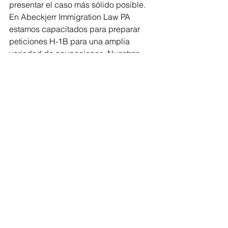
presentar el caso más sólido posible. 
En Abeckjerr Immigration Law PA 
estamos capacitados para preparar 
peticiones H-1B para una amplia 
variedad de ocupaciones. Nuestros 
abogados están disponibles para 
discutir y brindar más orientación para 
su petición H-1B. Comuníquese con 
nuestra oficina hoy en 
info@abeckjerrlaw.com
 para 
programar una consulta inicial.
Ver todo
Entradas recientes